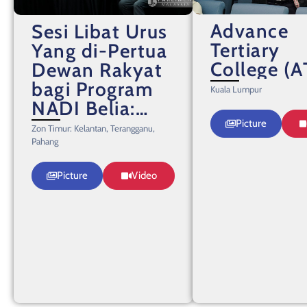
Advance
Sesi Libat Urus
Tertiary
Yang di-Pertua
College (A
Dewan Rakyat
bagi Program
Kuala Lumpur
NADI Belia:
Dari Komuniti
Picture
Zon Timur: Kelantan, Terangganu,
ke Kepimpinan
Pahang
Negara
Picture
Video