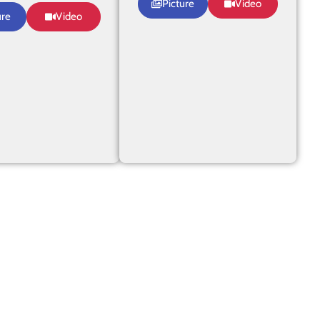
Picture
Video
ure
Video