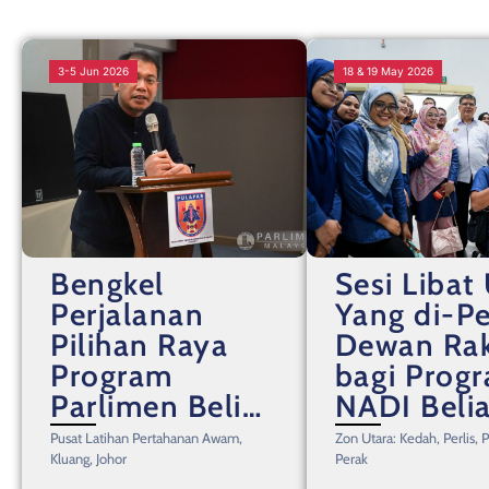
3-5 Jun 2026
18 & 19 May 2026
Bengkel
Sesi Libat
Perjalanan
Yang di-P
Pilihan Raya
Dewan Ra
Program
bagi Prog
Parlimen Belia
NADI Belia
Malaysia di
Dari Komun
Pusat Latihan Pertahanan Awam,
Zon Utara: Kedah, Perlis, 
PULAPAS
ke Kepimp
Kluang, Johor
Perak