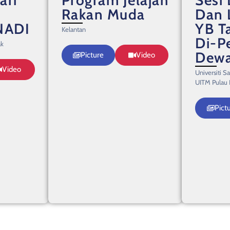
Rakan Muda
Dan 
NADI
YB T
Kelantan
Di-P
ak
Dewa
Picture
Video
Meng
Video
Universiti S
Parl
UITM Pulau 
Mala
Pict