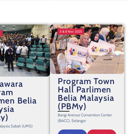
5 & 6 Nov 2025
5
Program Town
yawara
Hall Parlimen
ram
Belia Malaysia
imen Belia
(PBMy)
ysia
y)
Bangi Avenue Convention Center
(BACC), Selangor
Malaysia Sabah (UMS)