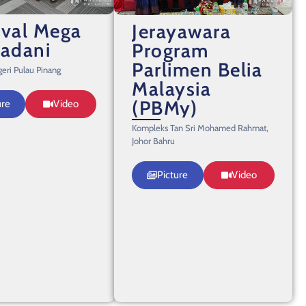
ival Mega
Jerayawara
Madani
Program
Parlimen Belia
eri Pulau Pinang
Malaysia
(PBMy)
ure
Video
Kompleks Tan Sri Mohamed Rahmat,
Johor Bahru
Picture
Video