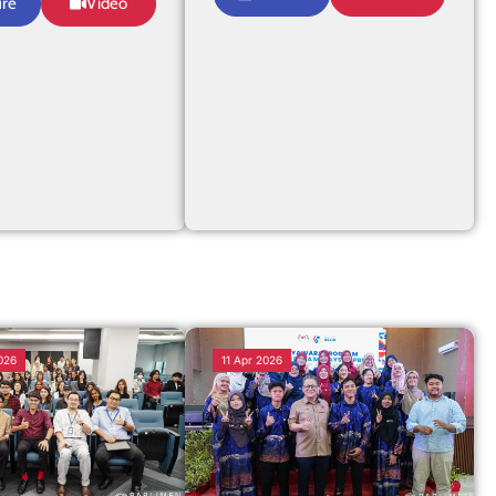
ure
Video
026
11 Apr 2026