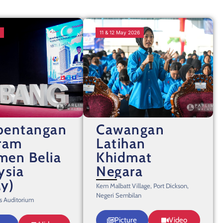
6
11 & 12 May 2026
entangan
Cawangan
ram
Latihan
imen Belia
Khidmat
ysia
Negara
y)
Kem Malbatt Village, Port Dickson,
Negeri Sembilan
’s Auditorium
Picture
Video