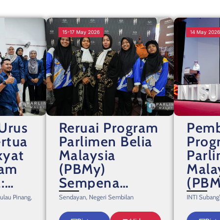
15-17 May 2026
14 May 202
 Urus
Reruai Program
Pemb
ertua
Parlimen Belia
Prog
kyat
Malaysia
Parl
ram
(PBMy)
Mala
:
Sempena
(PBM
iti
Sambutan Hari
Pulau Pinang,
Sendayan, Negeri Sembilan
INTI Subang
inan
Belia Negara