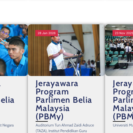
28 Jan 2026
23 Nov 202
a
Jerayawara
Jera
Program
Prog
elia
Parlimen Belia
Parl
Malaysia
Mala
(PBMy)
(PBM
t Negara
Auditorium Tun Ahmad Zaidi Adruce
Universiti 
(TAZA), Institut Pendidikan Guru