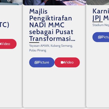
Karn
Majlis
JPJ 
Pengiktirafan
TC)
NADI MMC
Stadium Neg
sebagai Pusat
Transformasi
Pict
Digital
Video
Yayasan AMAN, Kubang Semang,
Kesatuan
Pulau Pinang
Telekomunikasi
Picture
Video
Antarabangsa