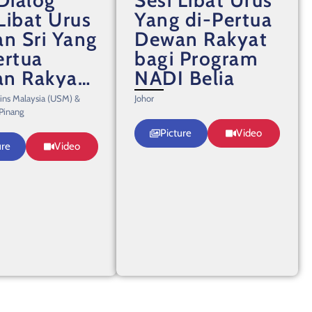
Libat Urus
Yang di-Pertua
an Sri Yang
Dewan Rakyat
ertua
bagi Program
n Rakyat
NADI Belia
enai
ains Malaysia (USM) &
Johor
imen Belia
Pinang
ysia
Picture
Video
ure
Video