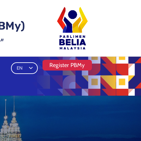
BMy)
"
Register PBMy
EN