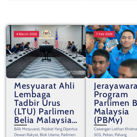
4 March 2026
7 Feb 2026
Mesyuarat Ahli
Jerayawar
Lembaga
Program
Tadbir Urus
Parlimen B
(LTU) Parlimen
Malaysia
Belia Malaysia
(PBMy)
(PBMy) Bil.
Bilik Mesyuarat, Pejabat Yang Dipertua
Cawangan Latihan Khidma
Tahun 2026
Dewan Rakyat, Blok Utama, Parlimen
505, Pekan, Pahang